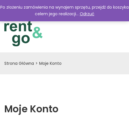
Menu
Po złożeniu zamówienia na wynajem sprzętu, przejdź do koszyka
celem jego realizacji...
Odrzuć
Strona Główna
>
Moje Konto
Moje Konto