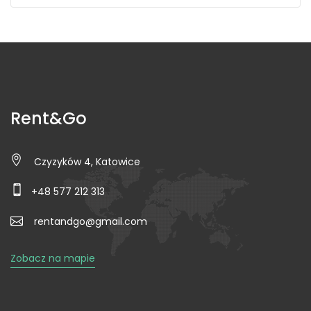
Rent&Go
Czyzyków 4, Katowice
+48 577 212 313
rentandgo@gmail.com
Zobacz na mapie